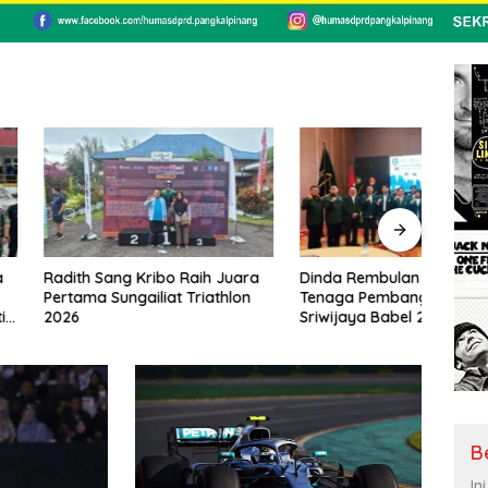
ang Kribo Raih Juara
Dinda Rembulan Jabat Ketua
DPRD
Sungailiat Triathlon
Tenaga Pembangunan
Parip
Sriwijaya Babel 2026-2031
ke 2
B
In