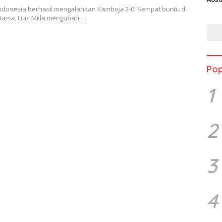
Indonesia berhasil mengalahkan Kamboja 2-0. Sempat buntu di
tama, Luis Milla mengubah…
Pop
1
2
3
4