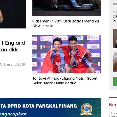
an
Ma
Di
Pi
Klasemen F1 2019 Usai Bottas Menangi
GP Australia
ll England
tan dkk
ll England 2019.
Tontowi Ahmad/Liliyana Natsir Sabet
Gelar Juara Dunia Kedua
Ber
Ini 
kate