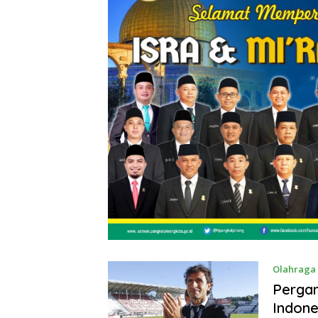
Olahraga
Pergan
Indone