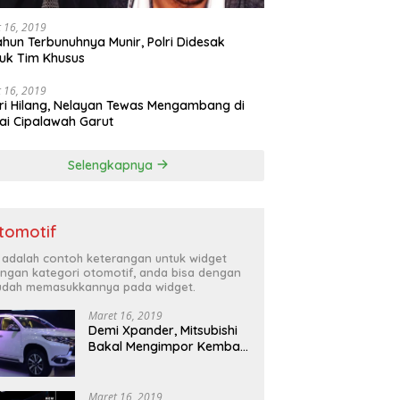
 16, 2019
ahun Terbunuhnya Munir, Polri Didesak
uk Tim Khusus
 16, 2019
ri Hilang, Nelayan Tewas Mengambang di
ai Cipalawah Garut
Selengkapnya
tomotif
i adalah contoh keterangan untuk widget
ngan kategori otomotif, anda bisa dengan
dah memasukkannya pada widget.
Maret 16, 2019
Demi Xpander, Mitsubishi
Bakal Mengimpor Kembali
Pajero Sport
Maret 16, 2019