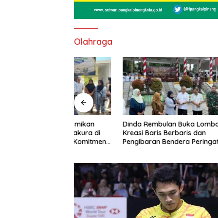
Olahraga
bang Resmikan
Dinda Rembulan Buka Lomba
Radith S
andu Sakura di
Kreasi Baris Berbaris dan
Pertama 
d Nyata Komitmen
Pengibaran Bendera Peringati
2026
 MSP, MSK, dan MSB
Hari Konstitusi MPR RI 2026
rakat Bateng