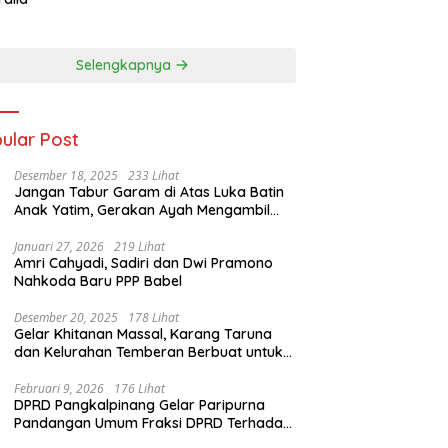
Dunia Kedua
Selengkapnya
ular Post
Desember 18, 2025
233 Lihat
Jangan Tabur Garam di Atas Luka Batin
Anak Yatim, Gerakan Ayah Mengambil
Rapor Harus Dibatalkan
Januari 27, 2026
219 Lihat
Amri Cahyadi, Sadiri dan Dwi Pramono
Nahkoda Baru PPP Babel
Desember 20, 2025
178 Lihat
Gelar Khitanan Massal, Karang Taruna
dan Kelurahan Temberan Berbuat untuk
Masyarakat
Februari 9, 2026
176 Lihat
DPRD Pangkalpinang Gelar Paripurna
Pandangan Umum Fraksi DPRD Terhadap
3 Raperda Pemkot Pangkalpinang