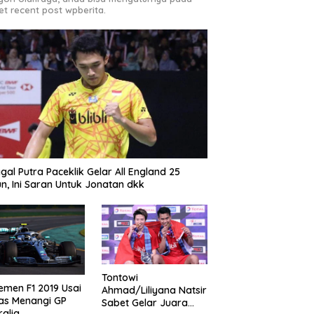
et recent post wpberita.
gal Putra Paceklik Gelar All England 25
n, Ini Saran Untuk Jonatan dkk
Tontowi
emen F1 2019 Usai
Ahmad/Liliyana Natsir
as Menangi GP
Sabet Gelar Juara
ralia