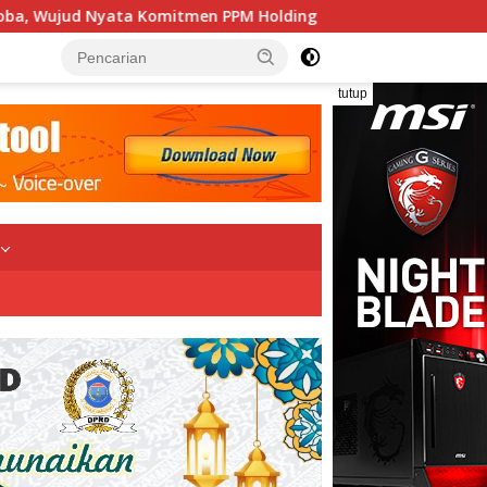
PPM Holding MSP, MSK, dan MSB untuk Masyarakat Bateng
tutup