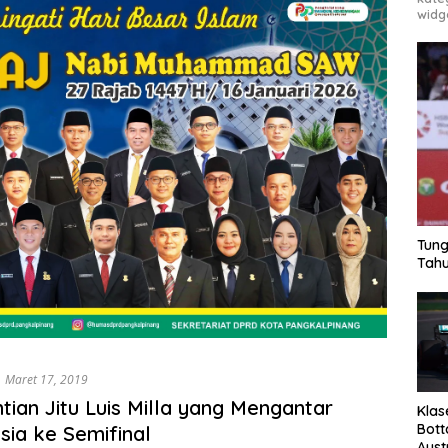
widg
Tung
Tahu
Maret 17, 2019
tian Jitu Luis Milla yang Mengantar
Klas
Bott
sia ke Semifinal
Aust