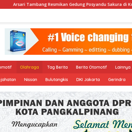
kan Gedung Posyandu Sakura di Koba, Wujud Nyata Komitmen 
omotif
Olahraga
Tag Berita
Berita Otomotif
Lainnya
ejahatan
Nissan
Bulutangkis
DKI Jakarta
Gerindra