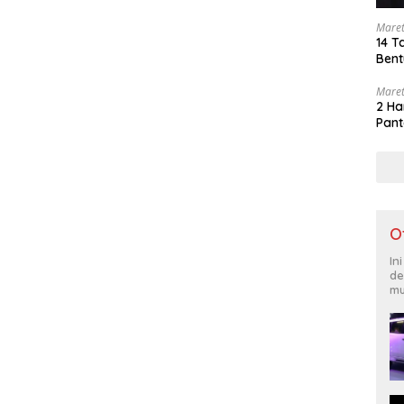
Maret
14 T
Bent
Maret
2 Ha
Pant
O
In
de
mu