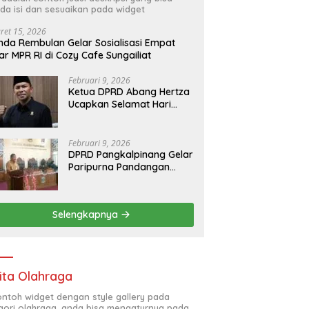
da isi dan sesuaikan pada widget
ret 15, 2026
nda Rembulan Gelar Sosialisasi Empat
lar MPR RI di Cozy Cafe Sungailiat
Februari 9, 2026
Ketua DPRD Abang Hertza
Ucapkan Selamat Hari
Pers Nasional 2026
Februari 9, 2026
DPRD Pangkalpinang Gelar
Paripurna Pandangan
Umum Fraksi DPRD
Terhadap 3 Raperda
Pemkot Pangkalpinang
Selengkapnya
ita Olahraga
contoh widget dengan style gallery pada
gori olahraga, anda bisa mengaturnya pada