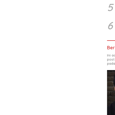
5
6
Ber
Ini 
post
pada