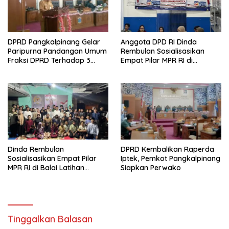
DPRD Pangkalpinang Gelar
Anggota DPD RI Dinda
Paripurna Pandangan Umum
Rembulan Sosialisasikan
Fraksi DPRD Terhadap 3
Empat Pilar MPR RI di
Raperda Pemkot
Kelurahan Pintu Air
Pangkalpinang
Dinda Rembulan
DPRD Kembalikan Raperda
Sosialisasikan Empat Pilar
Iptek, Pemkot Pangkalpinang
MPR RI di Balai Latihan
Siapkan Perwako
Taekwondo Sungailiat
Tinggalkan Balasan