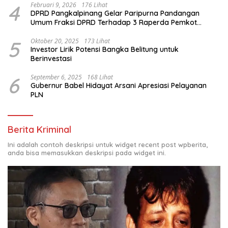
4
Februari 9, 2026
176 Lihat
DPRD Pangkalpinang Gelar Paripurna Pandangan
Umum Fraksi DPRD Terhadap 3 Raperda Pemkot
Pangkalpinang
5
Oktober 20, 2025
173 Lihat
Investor Lirik Potensi Bangka Belitung untuk
Berinvestasi
6
September 6, 2025
168 Lihat
Gubernur Babel Hidayat Arsani Apresiasi Pelayanan
PLN
Berita Kriminal
Ini adalah contoh deskripsi untuk widget recent post wpberita,
anda bisa memasukkan deskripsi pada widget ini.