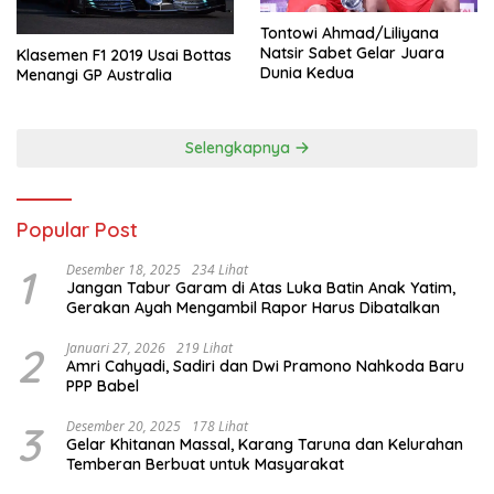
Tontowi Ahmad/Liliyana
Natsir Sabet Gelar Juara
Klasemen F1 2019 Usai Bottas
Dunia Kedua
Menangi GP Australia
Selengkapnya
Popular Post
1
Desember 18, 2025
234 Lihat
Jangan Tabur Garam di Atas Luka Batin Anak Yatim,
Gerakan Ayah Mengambil Rapor Harus Dibatalkan
2
Januari 27, 2026
219 Lihat
Amri Cahyadi, Sadiri dan Dwi Pramono Nahkoda Baru
PPP Babel
3
Desember 20, 2025
178 Lihat
Gelar Khitanan Massal, Karang Taruna dan Kelurahan
Temberan Berbuat untuk Masyarakat