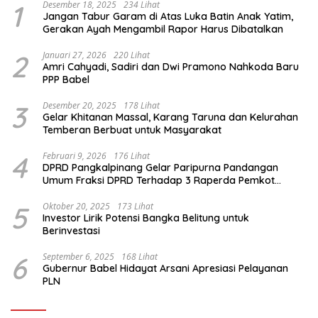
1
Desember 18, 2025
234 Lihat
Jangan Tabur Garam di Atas Luka Batin Anak Yatim,
Gerakan Ayah Mengambil Rapor Harus Dibatalkan
2
Januari 27, 2026
220 Lihat
Amri Cahyadi, Sadiri dan Dwi Pramono Nahkoda Baru
PPP Babel
3
Desember 20, 2025
178 Lihat
Gelar Khitanan Massal, Karang Taruna dan Kelurahan
Temberan Berbuat untuk Masyarakat
4
Februari 9, 2026
176 Lihat
DPRD Pangkalpinang Gelar Paripurna Pandangan
Umum Fraksi DPRD Terhadap 3 Raperda Pemkot
Pangkalpinang
5
Oktober 20, 2025
173 Lihat
Investor Lirik Potensi Bangka Belitung untuk
Berinvestasi
6
September 6, 2025
168 Lihat
Gubernur Babel Hidayat Arsani Apresiasi Pelayanan
PLN