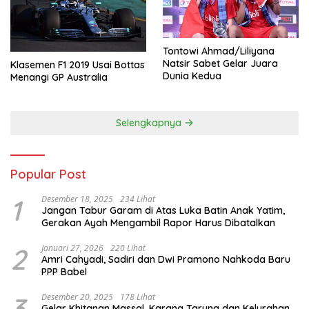
Tontowi Ahmad/Liliyana
Natsir Sabet Gelar Juara
Klasemen F1 2019 Usai Bottas
Dunia Kedua
Menangi GP Australia
Selengkapnya
Popular Post
1
Desember 18, 2025
234 Lihat
Jangan Tabur Garam di Atas Luka Batin Anak Yatim,
Gerakan Ayah Mengambil Rapor Harus Dibatalkan
2
Januari 27, 2026
220 Lihat
Amri Cahyadi, Sadiri dan Dwi Pramono Nahkoda Baru
PPP Babel
3
Desember 20, 2025
178 Lihat
Gelar Khitanan Massal, Karang Taruna dan Kelurahan