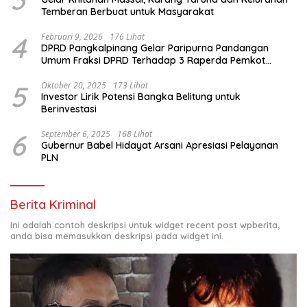
Temberan Berbuat untuk Masyarakat
4
Februari 9, 2026
176 Lihat
DPRD Pangkalpinang Gelar Paripurna Pandangan
Umum Fraksi DPRD Terhadap 3 Raperda Pemkot
Pangkalpinang
5
Oktober 20, 2025
173 Lihat
Investor Lirik Potensi Bangka Belitung untuk
Berinvestasi
6
September 6, 2025
168 Lihat
Gubernur Babel Hidayat Arsani Apresiasi Pelayanan
PLN
Berita Kriminal
Ini adalah contoh deskripsi untuk widget recent post wpberita,
anda bisa memasukkan deskripsi pada widget ini.