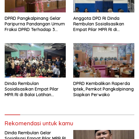
DPRD Pangkalpinang Gelar
Anggota DPD RI Dinda
Paripurna Pandangan Umum
Rembulan Sosialisasikan
Fraksi DPRD Terhadap 3
Empat Pilar MPR RI di
Raperda Pemkot
Kelurahan Pintu Air
Pangkalpinang
Dinda Rembulan
DPRD Kembalikan Raperda
Sosialisasikan Empat Pilar
Iptek, Pemkot Pangkalpinang
MPR RI di Balai Latihan
Siapkan Perwako
Taekwondo Sungailiat
Rekomendasi untuk kamu
Dinda Rembulan Gelar
Sosialisasi Empat Pilar MPR RI