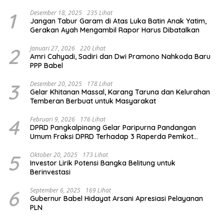
1
Desember 18, 2025
235 Lihat
Jangan Tabur Garam di Atas Luka Batin Anak Yatim,
Gerakan Ayah Mengambil Rapor Harus Dibatalkan
2
Januari 27, 2026
220 Lihat
Amri Cahyadi, Sadiri dan Dwi Pramono Nahkoda Baru
PPP Babel
3
Desember 20, 2025
178 Lihat
Gelar Khitanan Massal, Karang Taruna dan Kelurahan
Temberan Berbuat untuk Masyarakat
4
Februari 9, 2026
176 Lihat
DPRD Pangkalpinang Gelar Paripurna Pandangan
Umum Fraksi DPRD Terhadap 3 Raperda Pemkot
Pangkalpinang
5
Oktober 20, 2025
173 Lihat
Investor Lirik Potensi Bangka Belitung untuk
Berinvestasi
6
September 6, 2025
169 Lihat
Gubernur Babel Hidayat Arsani Apresiasi Pelayanan
PLN