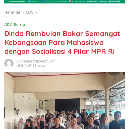
Beranda
ADV
ADV
,
Berita
Dinda Rembulan Bakar Semangat
Kebangsaan Para Mahasiswa
dengan Sosialisasi 4 Pilar MPR RI
Buminews.id@gmail.com
Desember 11, 2025