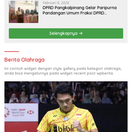
Februari 9, 2026
DPRD Pangkalpinang Gelar Paripurna
Pandangan Umum Fraksi DPRD
Terhadap 3 Raperda Pemkot
Pangkalpinang
Selengkapnya
Berita Olahraga
Ini contoh widget dengan style gallery pada kategori olahraga,
anda bisa mengaturnya pada widget recent post wpberita.