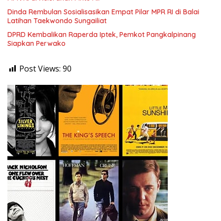
Dinda Rembulan Sosialisasikan Empat Pilar MPR RI di Balai
Latihan Taekwondo Sungailiat
DPRD Kembalikan Raperda Iptek, Pemkot Pangkalpinang
Siapkan Perwako
Post Views:
90