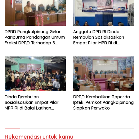
DPRD Pangkalpinang Gelar
Anggota DPD RI Dinda
Paripurna Pandangan Umum
Rembulan Sosialisasikan
Fraksi DPRD Terhadap 3
Empat Pilar MPR RI di
Raperda Pemkot
Kelurahan Pintu Air
Pangkalpinang
Dinda Rembulan
DPRD Kembalikan Raperda
Sosialisasikan Empat Pilar
Iptek, Pemkot Pangkalpinang
MPR RI di Balai Latihan
Siapkan Perwako
Taekwondo Sungailiat
Rekomendasi untuk kamu