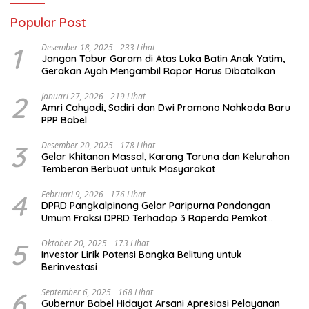
Popular Post
1
Desember 18, 2025
233 Lihat
Jangan Tabur Garam di Atas Luka Batin Anak Yatim,
Gerakan Ayah Mengambil Rapor Harus Dibatalkan
2
Januari 27, 2026
219 Lihat
Amri Cahyadi, Sadiri dan Dwi Pramono Nahkoda Baru
PPP Babel
3
Desember 20, 2025
178 Lihat
Gelar Khitanan Massal, Karang Taruna dan Kelurahan
Temberan Berbuat untuk Masyarakat
4
Februari 9, 2026
176 Lihat
DPRD Pangkalpinang Gelar Paripurna Pandangan
Umum Fraksi DPRD Terhadap 3 Raperda Pemkot
Pangkalpinang
5
Oktober 20, 2025
173 Lihat
Investor Lirik Potensi Bangka Belitung untuk
Berinvestasi
6
September 6, 2025
168 Lihat
Gubernur Babel Hidayat Arsani Apresiasi Pelayanan