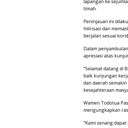
lapangan ke sejumla
timah.
Peninjauan ini dilak
hilirisasi dan mema
berjalan sesuai korid
Dalam penyambutann
apresiasi atas kunj
“Selamat datang di 
baik kunjungan kerja
dan daerah semakin 
kesejahteraan masya
Wamen Todotua Pasa
mengungkapkan rasa
“Kami senang dapat 