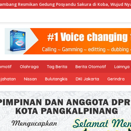
ng Posyandu Sakura di Koba, Wujud Nyata Komitmen PPM Hold
omotif
Olahraga
Tag Berita
Berita Otomotif
Lainnya
ejahatan
Nissan
Bulutangkis
DKI Jakarta
Gerindra