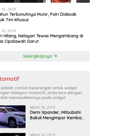
 16, 2019
ahun Terbunuhnya Munir, Polri Didesak
uk Tim Khusus
 16, 2019
ri Hilang, Nelayan Tewas Mengambang di
ai Cipalawah Garut
Selengkapnya
tomotif
i adalah contoh keterangan untuk widget
ngan kategori otomotif, anda bisa dengan
dah memasukkannya pada widget.
Maret 16, 2019
Demi Xpander, Mitsubishi
Bakal Mengimpor Kembali
Pajero Sport
Maret 16, 2019