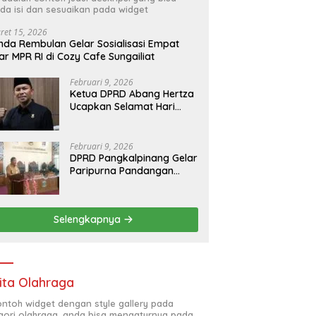
da isi dan sesuaikan pada widget
ret 15, 2026
nda Rembulan Gelar Sosialisasi Empat
lar MPR RI di Cozy Cafe Sungailiat
Februari 9, 2026
Ketua DPRD Abang Hertza
Ucapkan Selamat Hari
Pers Nasional 2026
Februari 9, 2026
DPRD Pangkalpinang Gelar
Paripurna Pandangan
Umum Fraksi DPRD
Terhadap 3 Raperda
Pemkot Pangkalpinang
Selengkapnya
ita Olahraga
contoh widget dengan style gallery pada
gori olahraga, anda bisa mengaturnya pada