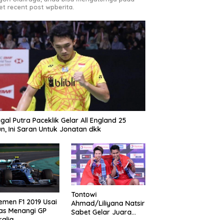
et recent post wpberita.
gal Putra Paceklik Gelar All England 25
n, Ini Saran Untuk Jonatan dkk
Tontowi
emen F1 2019 Usai
Ahmad/Liliyana Natsir
as Menangi GP
Sabet Gelar Juara
ralia