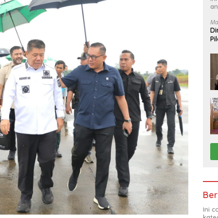
an
Ma
Di
Pi
Ber
Ini 
kate