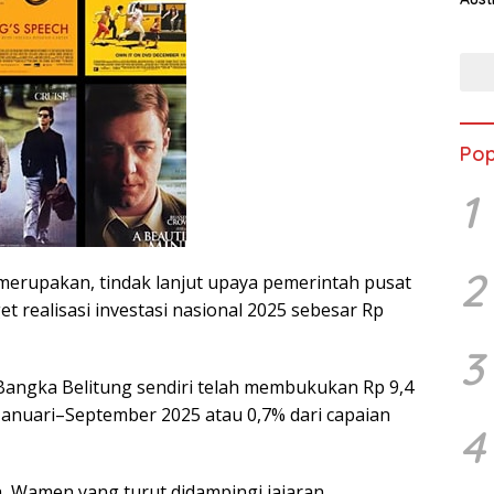
Pop
1
2
 merupakan, tindak lanjut upaya pemerintah pusat
t realisasi investasi nasional 2025 sebesar Rp
3
Bangka Belitung sendiri telah membukukan Rp 9,4
 Januari–September 2025 atau 0,7% dari capaian
4
a, Wamen yang turut didampingi jajaran