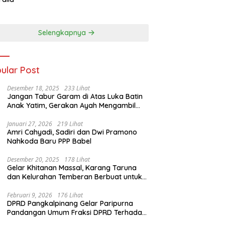
Dunia Kedua
Selengkapnya
ular Post
Desember 18, 2025
233 Lihat
Jangan Tabur Garam di Atas Luka Batin
Anak Yatim, Gerakan Ayah Mengambil
Rapor Harus Dibatalkan
Januari 27, 2026
219 Lihat
Amri Cahyadi, Sadiri dan Dwi Pramono
Nahkoda Baru PPP Babel
Desember 20, 2025
178 Lihat
Gelar Khitanan Massal, Karang Taruna
dan Kelurahan Temberan Berbuat untuk
Masyarakat
Februari 9, 2026
176 Lihat
DPRD Pangkalpinang Gelar Paripurna
Pandangan Umum Fraksi DPRD Terhadap
3 Raperda Pemkot Pangkalpinang