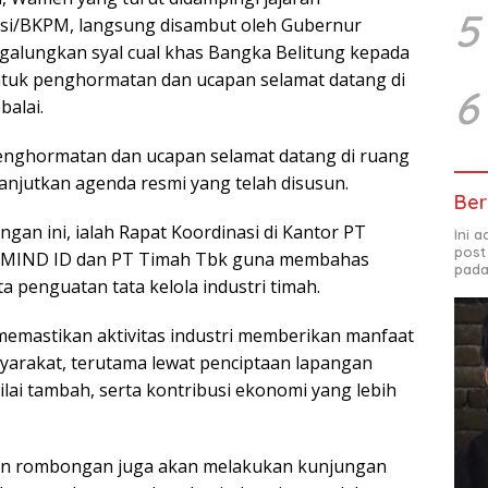
5
asi/BKPM, langsung disambut oleh Gubernur
alungkan syal cual khas Bangka Belitung kepada
tuk penghormatan dan ucapan selamat datang di
6
alai.
enghormatan dan ucapan selamat datang di ruang
njutkan agenda resmi yang telah disusun.
Ber
gan ini, ialah Rapat Koordinasi di Kantor PT
Ini 
post
 MIND ID dan PT Timah Tbk guna membahas
pada
erta penguatan tata kelola industri timah.
 memastikan aktivitas industri memberikan manfaat
syarakat, terutama lewat penciptaan lapangan
ilai tambah, serta kontribusi ekonomi yang lebih
dan rombongan juga akan melakukan kunjungan