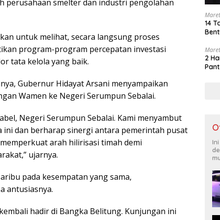
h perusahaan smelter dan industri pengolahan
Maret
14 T
Bent
ukan untuk melihat, secara langsung proses
stikan program-program percepatan investasi
Maret
2 Ha
or tata kelola yang baik.
Pant
ya, Gubernur Hidayat Arsani menyampaikan
ungan Wamen ke Negeri Serumpun Sebalai.
Babel, Negeri Serumpun Sebalai. Kami menyambut
O
 ini dan berharap sinergi antara pemerintah pusat
memperkuat arah hilirisasi timah demi
In
de
rakat,” ujarnya.
mu
ribu pada kesempatan yang sama,
 antusiasnya.
kembali hadir di Bangka Belitung. Kunjungan ini