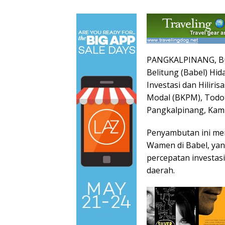
PANGKALPINANG, Bu
Belitung (Babel) Hi
Investasi dan Hilir
Modal (BKPM), Todot
Pangkalpinang, Kami
Penyambutan ini men
Wamen di Babel, yan
percepatan investas
daerah.